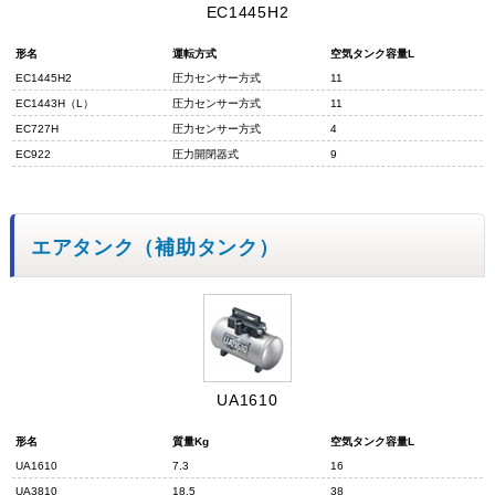
EC1445H2
形名
運転方式
空気タンク容量L
EC1445H2
圧力センサー方式
11
EC1443H（L）
圧力センサー方式
11
EC727H
圧力センサー方式
4
EC922
圧力開閉器式
9
エアタンク（補助タンク）
UA1610
形名
質量Kg
空気タンク容量L
UA1610
7.3
16
UA3810
18.5
38