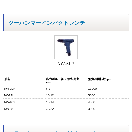
ツーハンマーインパクトレンチ
NW-5LP
形名
能力ボルト径（標準/高力）
無負荷回転数rpm
mm
NW-5LP
6/5
12000
NW14H
16/12
5500
NW-16S
18/14
4500
NW-38
39/22
3000