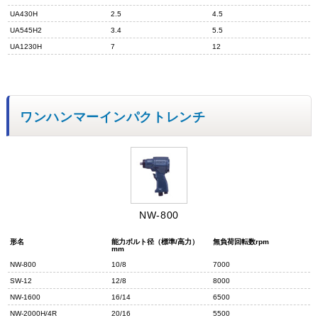
UA430H
2.5
4.5
UA545H2
3.4
5.5
UA1230H
7
12
ワンハンマーインパクトレンチ
NW-800
形名
能力ボルト径（標準/高力）
無負荷回転数rpm
mm
NW-800
10/8
7000
SW-12
12/8
8000
NW-1600
16/14
6500
NW-2000H/4R
20/16
5500