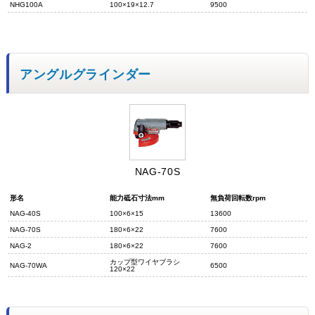
NHG100A
100×19×12.7
9500
アングルグラインダー
NAG-70S
形名
能力砥石寸法mm
無負荷回転数rpm
NAG-40S
100×6×15
13600
NAG-70S
180×6×22
7600
NAG-2
180×6×22
7600
カップ型ワイヤブラシ
NAG-70WA
6500
120×22