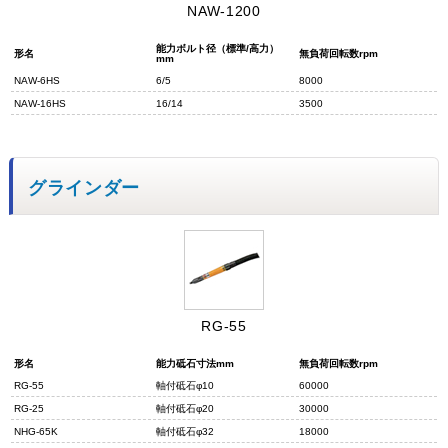
NAW-1200
能力ボルト径（標準/高力）
形名
無負荷回転数rpm
mm
NAW-6HS
6/5
8000
NAW-16HS
16/14
3500
グラインダー
RG-55
形名
能力砥石寸法mm
無負荷回転数rpm
RG-55
軸付砥石φ10
60000
RG-25
軸付砥石φ20
30000
NHG-65K
軸付砥石φ32
18000