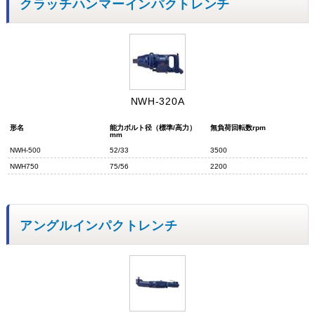
クラッチハンマーインパクトレンチ
NWH-320A
形名
能力ボルト径（標準/高力）
無負荷回転数rpm
mm
NWH-500
52/33
3500
NWH750
75/56
2200
アングルインパクトレンチ