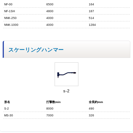
NF-00
6500
164
NF-1SH
4800
187
NNK-250
4000
514
NNK-1000
4000
1284
スケーリングハンマー
s-2
形名
打撃数min
全長約mm
S-2
8000
490
MS-30
7000
326