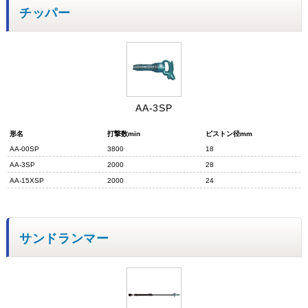
チッパー
AA-3SP
形名
打撃数min
ピストン径mm
AA-00SP
3800
18
AA-3SP
2000
28
AA-15XSP
2000
24
サンドランマー