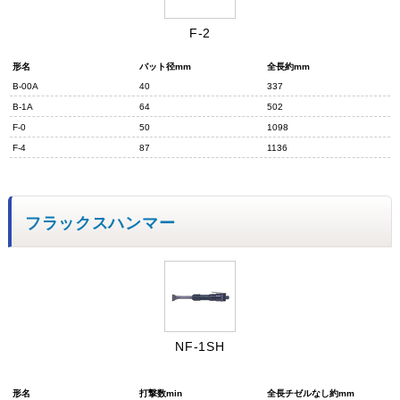
F-2
形名
バット径mm
全長約mm
B-00A
40
337
B-1A
64
502
F-0
50
1098
F-4
87
1136
フラックスハンマー
NF-1SH
形名
打撃数min
全長チゼルなし約mm