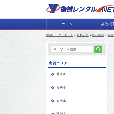
ホーム
会社概
機械レンタルネット
>
お知らせ
>
出荷情報
>
兵庫
出荷エリア
北海道
青森県
岩手県
宮城県