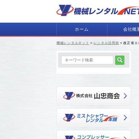
ホーム
会社概
機械レンタルネット
>
レンタル活用術
> 改正省