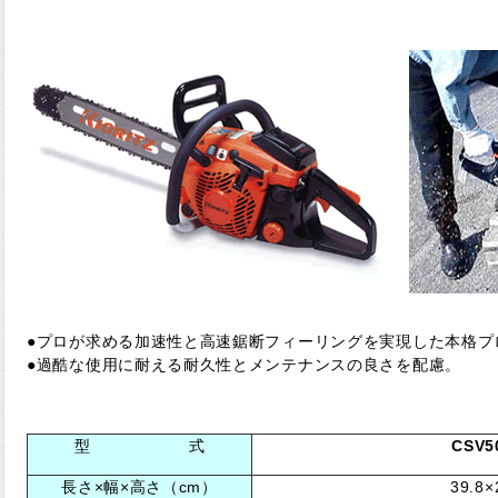
●プロが求める加速性と高速鋸断フィーリングを実現した本格プ
●過酷な使用に耐える耐久性とメンテナンスの良さを配慮。
型 式
CSV5
長さ×幅×高さ（cm）
39.8×