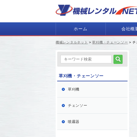
ホーム
会社概
機械レンタルネット
>
草刈機・チェーンソー
> 
草刈機・チェーンソー
草刈機
チェンソー
噴霧器