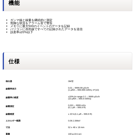
機能
ガンマ線と線量を継続的に測定
危険な状況をアラーム音で警告
メモリに最大500のイベントのデータを記録
パソコンに赤外線ですべての記録されたデータを送信
誤差率±20%以下
仕様
検出器
GM管
0.01 – 9999.99 μSv/h
線量率表示
(1 μR/h – 999.999 mR/h), H*(10)
±20% (in range 0.1 – 9999 μSv/h
線量率の精度
(10 μR/h – 999.9 mR/h))
0.001 – 9999 mSv
線量測定
(0.1 μR – 999.9 R)
線量精度
± 20％(0.1 μR – 999.9 R)
エネルギー範囲
0.06-1.5MeV
寸法
52 x 48 x 18 mm
重量
100 g (3.5 oz)