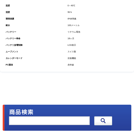
温度
0～45℃
湿度
95％
環境保護
IP68準拠
耐水
100メートル
バッテリー
リチウム電池
バッテリー寿命
18ヶ月
バッテリ放電制御
LCD表示
ムーブメント
スイス製
カレンダーモード
目覚機能
PC通信
赤外線