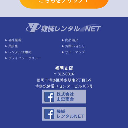
こちらをクリック！
会社概要
商品紹介
用語集
お問い合わせ
レンタル活用術
サイトマップ
プライバシーポリシー
福岡支店
〒812-0016
福岡市博多区博多駅南2丁目1-9
博多筑紫通りセンタービル103号