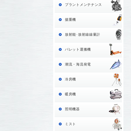
プラントメンテナンス
揚重機
放射能･放射線線量計
パレット運搬機
潮流・海流発電
冷房機
暖房機
照明機器
ミスト