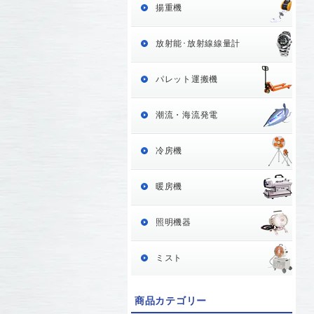
揚重機
放射能･放射線線量計
パレット運搬機
潮流・海流発電
冷房機
暖房機
照明機器
ミスト
商品カテゴリー