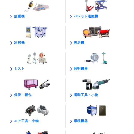
パレット運搬機
揚重機
暖房機
冷房機
照明機器
ミスト
電動工具・小物
保管・梱包
環境機器
エア工具・小物