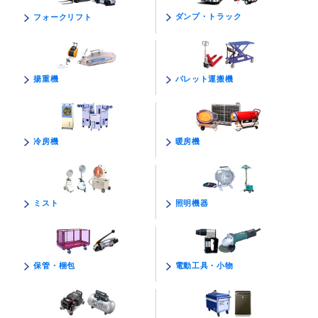
ダンプ・トラック
フォークリフト
パレット運搬機
揚重機
暖房機
冷房機
照明機器
ミスト
電動工具・小物
保管・梱包