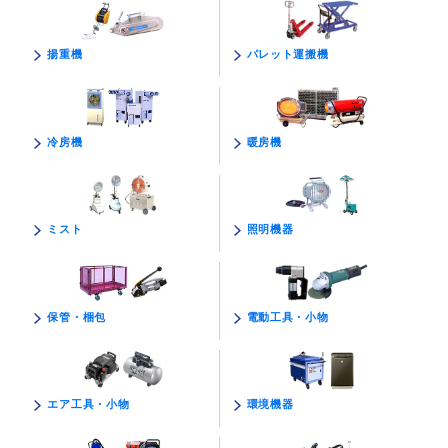
パレット運搬機
揚重機
暖房機
冷房機
照明機器
ミスト
電動工具・小物
保管・梱包
環境機器
エア工具・小物