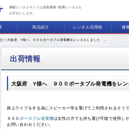
機械レンタルネットは産業機械･建機レンタルを
お手伝いします。
要
商品紹介
レンタル活用術
建
府
> 大阪府 Y様へ ９００ポータブル発電機をレンタルしました 。
出荷情報
大阪府 Y様へ ９００ポータブル発電機をレン
路上ライブをする為にスピーカー等を繋げてご利用されるそう
９００
ポータブル発電機
は女性の方でも持ち運び可能で使用し
お問い合わせください。