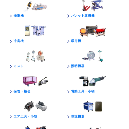
パレット運搬機
揚重機
暖房機
冷房機
照明機器
ミスト
電動工具・小物
保管・梱包
環境機器
エア工具・小物