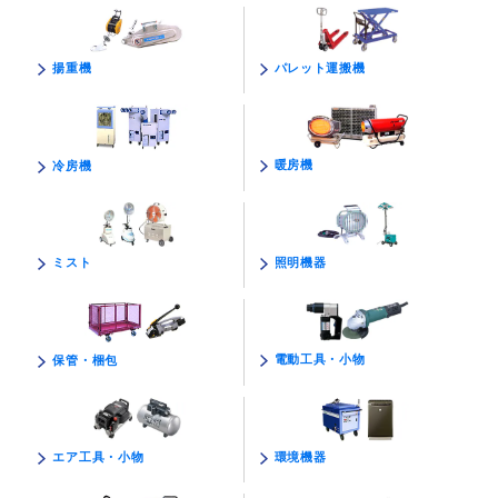
パレット運搬機
揚重機
暖房機
冷房機
照明機器
ミスト
電動工具・小物
保管・梱包
環境機器
エア工具・小物