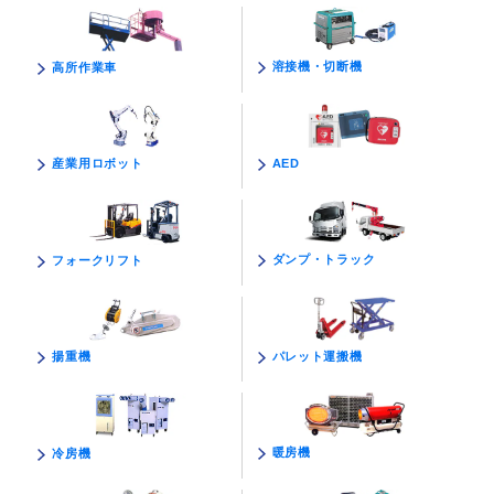
溶接機・切断機
高所作業車
AED
産業用ロボット
ダンプ・トラック
フォークリフト
パレット運搬機
揚重機
暖房機
冷房機