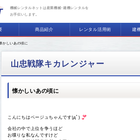
機械レンタルネットは産業機械･建機レンタルを
お手伝いします。
要
商品紹介
レンタル活用術
建
 懐かしいあの頃に
山忠戦隊キカレンジャー
懐かしいあの頃に
こんにちはベージュちゃんです|дﾟ)
会社の中で上位を争うほど
お喋りな私なんですけど