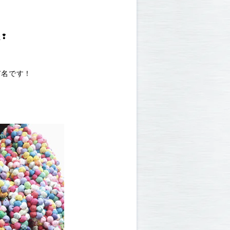
た❢
有名です！