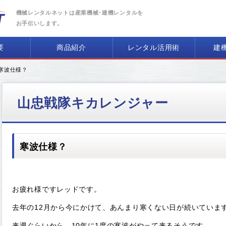
機械レンタルネットは産業機械･建機レンタルを
お手伝いします。
要
商品紹介
レンタル活用術
建
 寒波仕様？
山忠戦隊キカレンジャー
寒波仕様？
お疲れ様ですレッドです。
去年の12月から今にかけて、あんまり寒くない日が続いていま
来週ぐらいから、10年に1度の寒波がやって来るそうです…