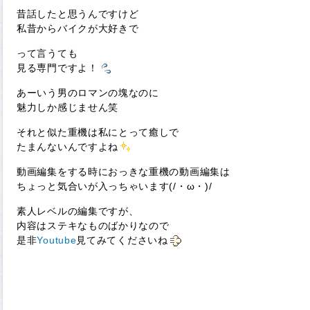
昔話したと思うんですけど
私昔からバイクが大好きで
って言うても
見る専門ですよ！
あーいう男のロマンの塊なのに
魅力しか感じません笑
それと似た重機は私にとって癒しで
たまんないんですよね
動画編集をする時におっきな重機の動画編集は
ちょっと気合いが入っちゃいます(/・ω・)/
素人レベルの編集ですが、
内容はステキなものばかりなので
是非
Youtube
見てみてくださいね