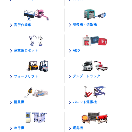
溶接機・切断機
高所作業車
AED
産業用ロボット
ダンプ・トラック
フォークリフト
パレット運搬機
揚重機
暖房機
冷房機