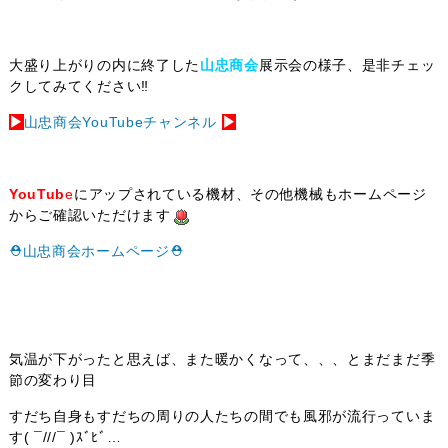
大盛り上がりの内に終了した
山忠商会
展示会の様子、是非チェッ
クしてみてください‼
▶
山忠商会YouTubeチャンネル
▶
YouTub
e
にアップされている機材、その他機械もホームページ
からご確認いただけます
⛑️山忠商会ホームページ⛑️
気温が下がったと思えば、また暖かくなって、、、とまだまだ季
節の変わり目
すだち自身もすだちの周りの人たちの間でも風邪が流行っていま
す( ¯///¯ )ｽﾞﾋﾞ…