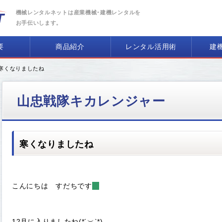
機械レンタルネットは産業機械･建機レンタルを
お手伝いします。
要
商品紹介
レンタル活用術
建
 寒くなりましたね
山忠戦隊キカレンジャー
寒くなりましたね
こんにちは すだちです
🍊
12月に入りましたね(*´︶`*)