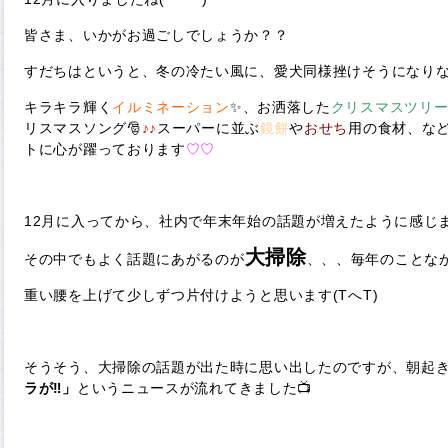
皆さま、いかがお過ごしでしょうか？？
すだちはというと、冬の冷たい風に、愛犬同様挫けそうになり
キラキラ輝く
イルミネーション
✨、お洒落した
クリスマスツリ
リスマスソング🎅
♪♪
スーパーに並ぶ
鏡餅
や
おせち
用の食材、な
トに心が躍っております
♡♡
12月に入ってから、社内で年末年始の話題が増えたように感じま
大掃除
その中でもよく話題にあがるのが
、、、毎年のことな
重い腰を上げて少しずつ片付けようと思います(TへT)
そうそう、大掃除の話題が出た時に思い出したのですが、朝起
ラが‼」
というニュースが流れてきました📺