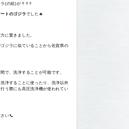
絵)が ‼ ‼ ‼
アートのゴジラ
でした🔥
術力に驚きました。
がゴジラに似ていることから佐賀県の
時間で、洗浄することが可能です。
を洗浄することに使ったり、洗浄以外
を行う際にも高圧洗浄機が使われてい
さい📞