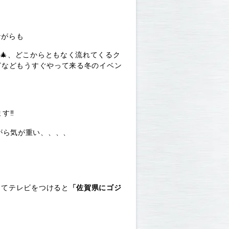
ながらも
ー
🎄、どこからともなく流れてくるク
どなどもうすぐやって来る冬のイベン
す‼
がら気が重い
、、、、
きてテレビをつけると
「佐賀県にゴジ