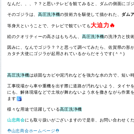
なんだ、、、？？と思いテレビを観てみると、ダムの側面にゴジラ(の
そのゴジラは、
高圧洗浄機
の技術力を駆使して描かれた、
ダム
大迫力🔥
等身大ということで、テレビで観ていても
絵のクオリティーの高さはもちろん、
高圧洗浄機
の洗浄力と技
因みに、なんでゴジラ？？と思って調べてみたら、佐賀県の形
カタチ大使にゴジラが起用されているからだそうです(＾＾)
高圧洗浄機
は頑固なカビや泥汚れなどを強力な水の力で、短い
工事現場から車や重機を出す際に道路が汚れないよう、タイヤ
にも、解体現場などで土埃が舞わないよう水を撒きながら作業
ます
様々な用途で活躍している
高圧洗浄機
山忠商会
にも取り扱いがございますので是非、お問い合わせくだ
⛑️山忠商会ホームページ⛑️