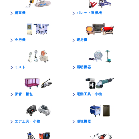
パレット運搬機
揚重機
暖房機
冷房機
照明機器
ミスト
電動工具・小物
保管・梱包
環境機器
エア工具・小物