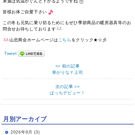
来週は気温がぐんと下がるようですね
皆様お体ご自愛下さい
この冬も元気に乗り切るためにもぜひ季節商品の暖房器具等のお
問合せお待ちしております
山忠商会ホームページは
こちら
をクリック★☆彡
Tweet
<< 前の記事
寒がりなＹ上司
次の記事 >>
ぱっちデビュー！
月別アーカイブ
2026年8月 (3)