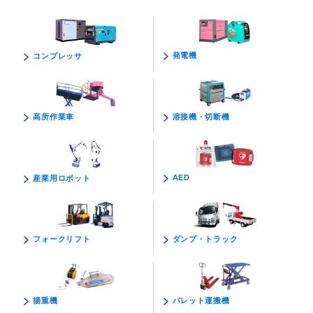
発電機
コンプレッサ
溶接機・切断機
高所作業車
AED
産業用ロボット
ダンプ・トラック
フォークリフト
パレット運搬機
揚重機