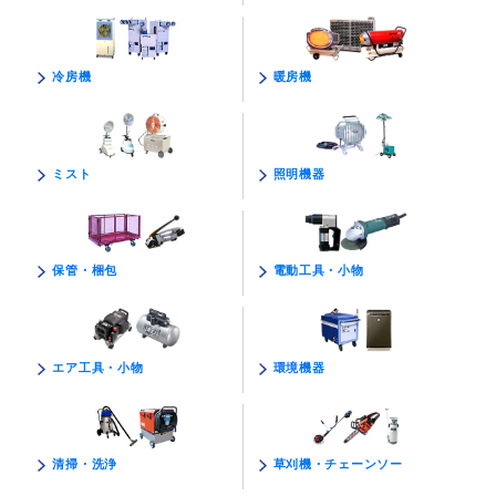
暖房機
冷房機
照明機器
ミスト
電動工具・小物
保管・梱包
環境機器
エア工具・小物
草刈機・チェーンソー
清掃・洗浄