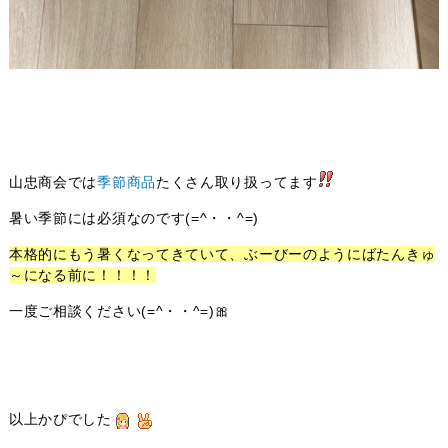
山忠商会では
季節商品
たくさん取り扱ってます
暑い季節には必須なのです(=^・・^=)
本格的にもう暑くなってきていて、ぶーびーのようにばたんきゅ
～になる前に！！！！
一度ご相談ください(=^・・^=)🎀
以上かぴでした