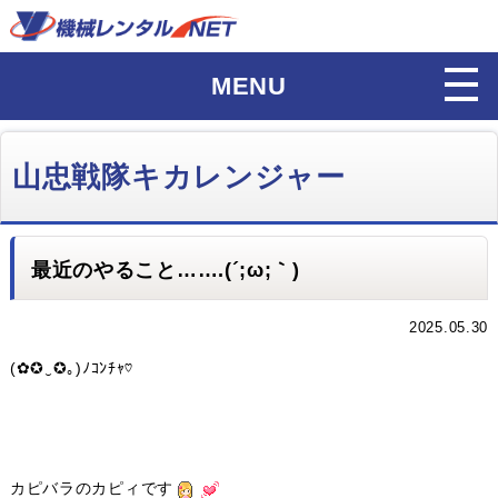
MENU
山忠戦隊キカレンジャー
最近のやること…….(´;ω;｀)
2025.05.30
(✿✪‿✪｡)ﾉｺﾝﾁｬ♡
カピバラのカピィです