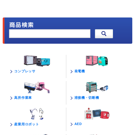
発電機
コンプレッサ
溶接機・切断機
高所作業車
AED
産業用ロボット