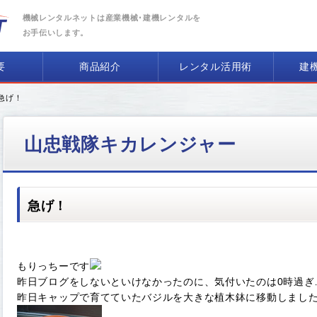
機械レンタルネットは産業機械･建機レンタルを
お手伝いします。
要
商品紹介
レンタル活用術
建
 急げ！
山忠戦隊キカレンジャー
急げ！
もりっちーです
昨日ブログをしないといけなかったのに、気付いたのは0時過ぎ…
昨日キャップで育てていたバジルを大きな植木鉢に移動しまし