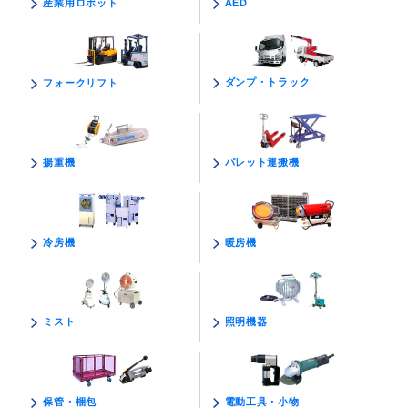
AED
産業用ロボット
ダンプ・トラック
フォークリフト
パレット運搬機
揚重機
暖房機
冷房機
照明機器
ミスト
電動工具・小物
保管・梱包