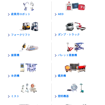
AED
産業用ロボット
ダンプ・トラック
フォークリフト
パレット運搬機
揚重機
暖房機
冷房機
照明機器
ミスト