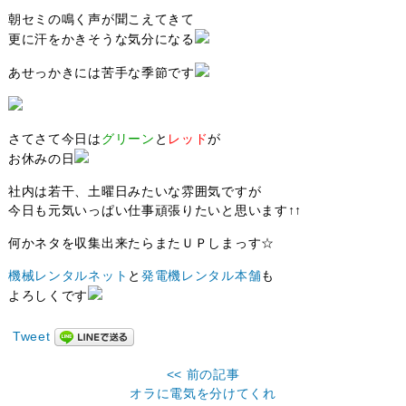
朝セミの鳴く声が聞こえてきて
更に汗をかきそうな気分になる
あせっかきには苦手な季節です
さてさて今日は
グリーン
と
レッド
が
お休みの日
社内は若干、土曜日みたいな雰囲気ですが
今日も元気いっぱい仕事頑張りたいと思います↑↑
何かネタを収集出来たらまたＵＰしまっす☆
機械レンタルネット
と
発電機レンタル本舗
も
よろしくです
Tweet
<< 前の記事
オラに電気を分けてくれ