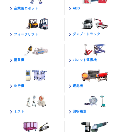
AED
産業用ロボット
ダンプ・トラック
フォークリフト
パレット運搬機
揚重機
暖房機
冷房機
照明機器
ミスト