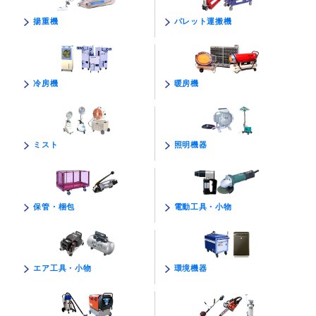
パレット運搬機
揚重機
暖房機
冷房機
照明機器
ミスト
電動工具・小物
保管・梱包
環境機器
エア工具・小物