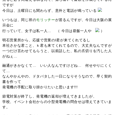
ですが
今日は、土曜日にも関わらず、意外と電話が鳴っている
いつもは、同じ班の
モリッチー
が居るんですが、今日は大阪の展
示会に
行っていて、女子は私一人… （ 今日は昼飯一人や
）
明石営業所から、応援で営業のI君が来てくれてるし
本社さかな君こと、ｋ君も来てくれてるので、大丈夫なんですが
一つだけ言わせてもらうと、以前話した、私の爪切りを汚した人
がねぇ…
融通がきかなくて… いい人なんですけどね… 何せやりにくく
て…
なんやかんやの、ドタバタした一日になりそうなので、早く契約
書を作って
発電機の手配に取り掛かりたいと思います!!!
節電対策が終了し、発電機の返却が増えてきましたが、
学校、イベント会社からの小型発電機の問合せは増えてきていま
す。