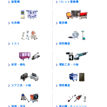
パレット運搬機
揚重機
暖房機
冷房機
照明機器
ミスト
電動工具・小物
保管・梱包
環境機器
エア工具・小物
草刈機・チェーンソー
清掃・洗浄