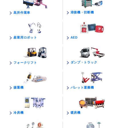
溶接機・切断機
高所作業車
AED
産業用ロボット
ダンプ・トラック
フォークリフト
パレット運搬機
揚重機
暖房機
冷房機