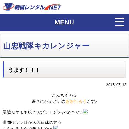
MENU
山忠戦隊キカレンジャー
うます！！！
2013.07.12
こんちくわ☆
暑さにバテバテの
おおたろう
だす♪
最近モヤモヤ続きでグデングデンなのです
世間様は明日から３連休の方も
おられるようで羨ましかぁ