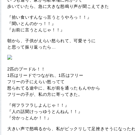
いつも通り、家から駐車場に向かって
歩いていたら、急に大きな怒鳴り声が聞こえてきた
『拾い食いすんなっ言うとうやろっ！！』
『聞いとんのかっ！！』
『お前に言うとんじゃ！！』
朝から、子供がえらい怒られて、可愛そうに
と思って振り返ったら…
2匹のプードル！！
1匹はリードでつながれ、1匹はフリー
フリーの子にえらい怒ってて
怒られてる途中に、私が前を通ったもんやから
フリーの子が、私の方に寄ってきた。
『何フラフラしよんじゃ！！』
『人の話聞けっっゆうとんねん！！』
『分かっとんか！！』
大きい声で怒鳴るから、私がビックリして足挫きそうになった