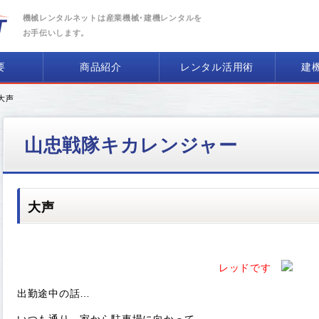
機械レンタルネットは産業機械･建機レンタルを
お手伝いします。
要
商品紹介
レンタル活用術
建
 大声
山忠戦隊キカレンジャー
大声
レッドです
出勤途中の話…