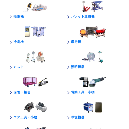
パレット運搬機
揚重機
暖房機
冷房機
照明機器
ミスト
電動工具・小物
保管・梱包
環境機器
エア工具・小物