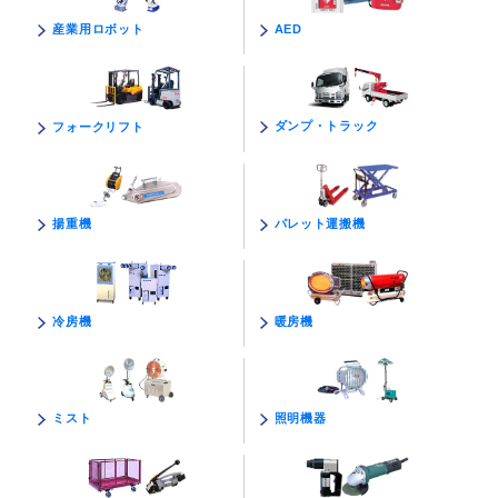
AED
産業用ロボット
ダンプ・トラック
フォークリフト
パレット運搬機
揚重機
暖房機
冷房機
照明機器
ミスト