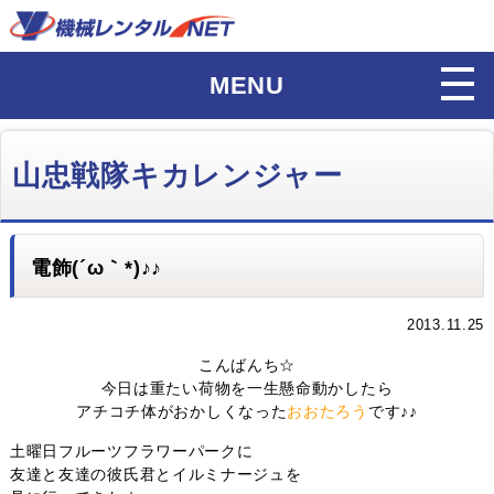
MENU
山忠戦隊キカレンジャー
電飾(´ω｀*)♪♪
2013.11.25
こんばんち☆
今日は重たい荷物を一生懸命動かしたら
アチコチ体がおかしくなった
おおたろう
です♪♪
土曜日フルーツフラワーパークに
友達と友達の彼氏君とイルミナージュを