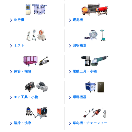
暖房機
冷房機
照明機器
ミスト
電動工具・小物
保管・梱包
環境機器
エア工具・小物
草刈機・チェーンソー
清掃・洗浄