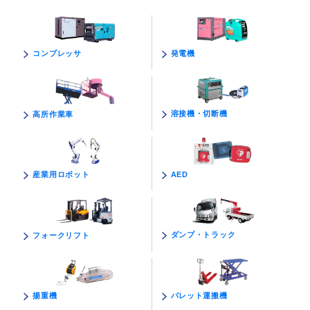
発電機
コンプレッサ
溶接機・切断機
高所作業車
AED
産業用ロボット
ダンプ・トラック
フォークリフト
パレット運搬機
揚重機