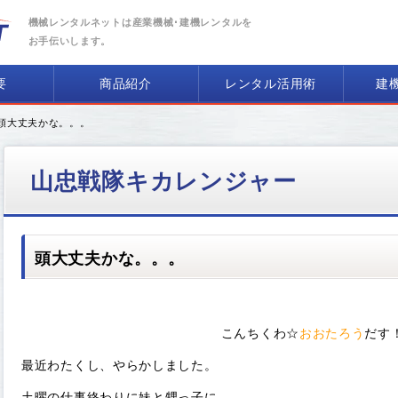
機械レンタルネットは産業機械･建機レンタルを
お手伝いします。
要
商品紹介
レンタル活用術
建
 頭大丈夫かな。。。
山忠戦隊キカレンジャー
頭大丈夫かな。。。
こんちくわ☆
おおたろう
だす
最近わたくし、やらかしました。
土曜の仕事終わりに妹と甥っ子に