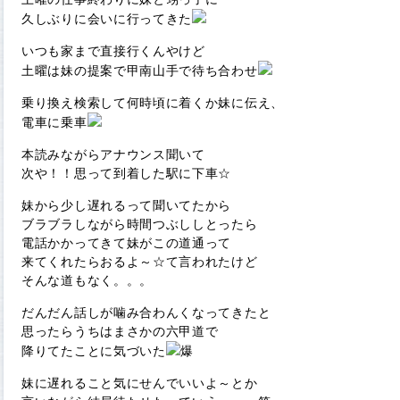
久しぶりに会いに行ってきた
いつも家まで直接行くんやけど
土曜は妹の提案で甲南山手で待ち合わせ
乗り換え検索して何時頃に着くか妹に伝え、
電車に乗車
本読みながらアナウンス聞いて
次や！！思って到着した駅に下車☆
妹から少し遅れるって聞いてたから
ブラブラしながら時間つぶししとったら
電話かかってきて妹がこの道通って
来てくれたらおるよ～☆て言われたけど
そんな道もなく。。。
だんだん話しが噛み合わんくなってきたと
思ったらうちはまさかの六甲道で
降りてたことに気づいた
爆
妹に遅れること気にせんでいいよ～とか