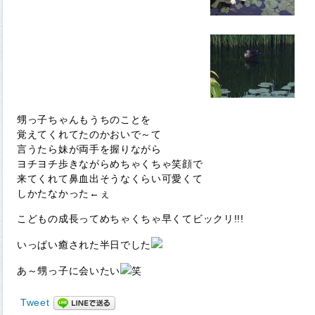
甥っ子ちゃんもうちのことを
覚えてくれてたのかおいで～て
言うたら妹が両手を握りながら
ヨチヨチ歩きながらめちゃくちゃ笑顔で
来てくれて鼻血出そうなくらい可愛くて
しかたなかった←ぇ
こどもの成長ってめちゃくちゃ早くてビックリ!!!
いっぱい癒された半日でした
あ～甥っ子に会いたい
笑
Tweet