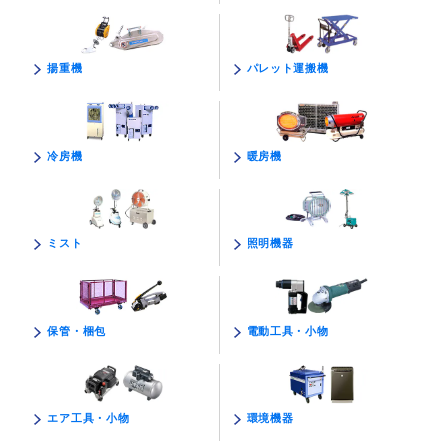
パレット運搬機
揚重機
暖房機
冷房機
照明機器
ミスト
電動工具・小物
保管・梱包
環境機器
エア工具・小物