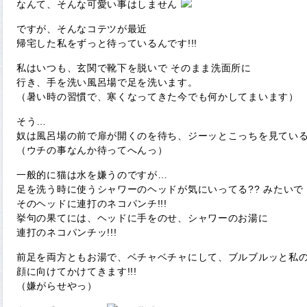
なんて、そんな可愛い事はしません
ですが、そんなコテツが最近
帰宅した私をずっと待っているんです!!!
私はいつも、玄関で靴下を脱いで そのまま洗面所に
行き、手を洗い風呂場で足を洗います。
（暑い時の習慣で、寒くなってきた今でも何かしてまいます）
そう…
奴は風呂場の前で扉が開くのを待ち、ジーッとこっちを見てい
（ウチの事なんか待ってへんっ）
一般的に猫は水を嫌うのですが…
足を洗う時に使うシャワーのヘッドが気にいってる?? みたいで
そのヘッドに連打のネコパンチ!!!
挙句の果てには、ヘッドに手をのせ、シャワーのお湯に
連打のネコパンチッ!!!
前足を両方ともお湯で、ベチャベチャにして、ブルブルッと私
顔に向けてかけてきます!!!
（嫌がらせやっ）