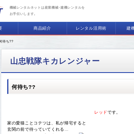
機械レンタルネットは産業機械･建機レンタルを
お手伝いします。
要
商品紹介
レンタル活用術
建
 何待ち??
山忠戦隊キカレンジャー
何待ち??
レッド
です。
家の愛猫ことコテツは、私が帰宅すると
玄関の前で待っていてくれる…