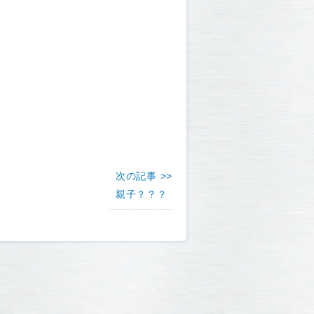
次の記事 >>
親子？？？