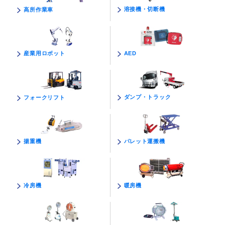
溶接機・切断機
高所作業車
AED
産業用ロボット
ダンプ・トラック
フォークリフト
パレット運搬機
揚重機
暖房機
冷房機