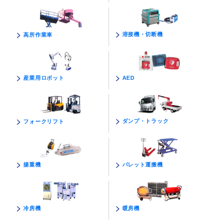
溶接機・切断機
高所作業車
AED
産業用ロボット
ダンプ・トラック
フォークリフト
パレット運搬機
揚重機
暖房機
冷房機