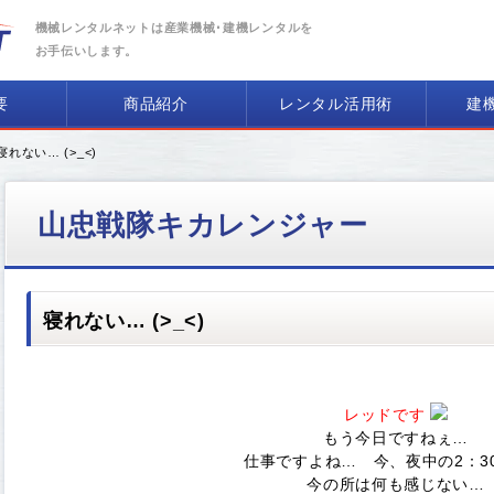
機械レンタルネットは産業機械･建機レンタルを
お手伝いします。
要
商品紹介
レンタル活用術
建
寝れない… (>_<)
山忠戦隊キカレンジャー
寝れない… (>_<)
レッドです
もう今日ですねぇ…
仕事ですよね… 今、夜中の2：3
今の所は何も感じない…