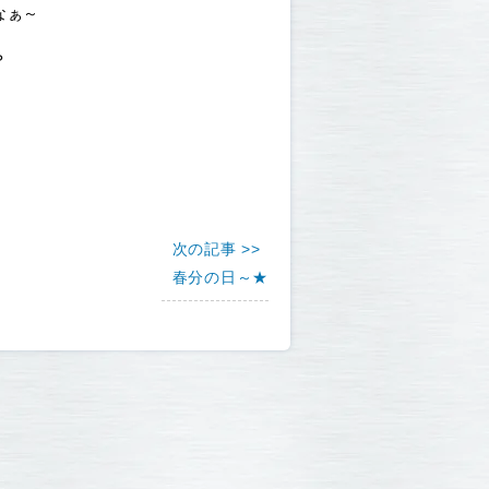
なぁ～
？
次の記事 >>
春分の日～★