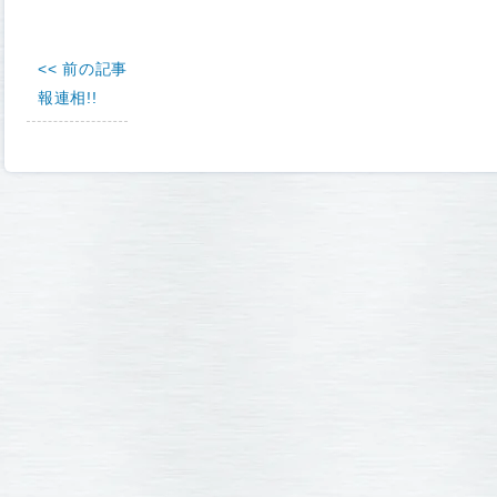
<< 前の記事
報連相!!