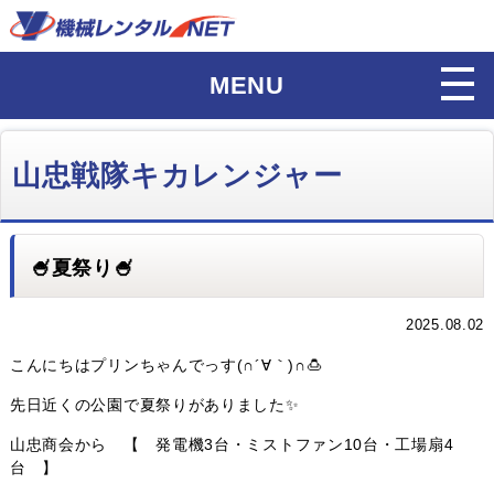
MENU
山忠戦隊キカレンジャー
🍧夏祭り🍧
2025.08.02
こんにちはプリンちゃんでっす(∩´∀｀)∩🍮
先日近くの公園で夏祭りがありました✨
山忠商会から 【 発電機3台・ミストファン10台・工場扇4
台 】