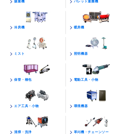
パレット運搬機
揚重機
暖房機
冷房機
照明機器
ミスト
電動工具・小物
保管・梱包
環境機器
エア工具・小物
草刈機・チェーンソー
清掃・洗浄